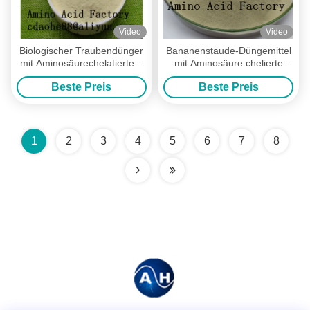
Video
Video
Biologischer Traubendünger
Bananenstaude-Düngemittel
mit Aminosäurechelatiertem
mit Aminosäure chelierte
Kalzium und Magnesium mit
NPK
Beste Preis
Beste Preis
Vorteilen für das Wachstum
von Trauben
1
2
3
4
5
6
7
8