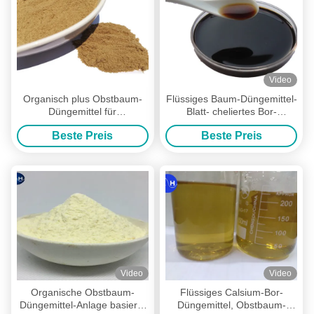
Video
Organisch plus Obstbaum-
Flüssiges Baum-Düngemittel-
Düngemittel für
Blatt- cheliertes Bor-
Bananenstaude-Sorgfalt-
Kalziumsprühmolybdän
Beste Preis
Beste Preis
hellgelbe Pulver-Form
Video
Video
Organische Obstbaum-
Flüssiges Calsium-Bor-
Düngemittel-Anlage basierte
Düngemittel, Obstbaum-