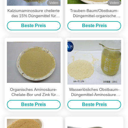
Video
Video
Kalziumaminosäure chelierte
Trauben-Baum/Obstbaum-
das 15% Düngemittel für
Düngemittel-organische
Bananenstaude, organisches
Aminosäure chelierten
Beste Preis
Beste Preis
Baum-Düngemittel
Mineralien
Organisches Aminosäure-
Wasserlösliches Obstbaum-
Chelate-Bor und Zink für
Düngemittel-Aminosäure-
Trauben-Baum-Düngemittel
Chelate-Trauben-
Beste Preis
Beste Preis
Düngemittel