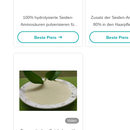
100% hydrolysierte Seiden-
Zusatz der Seiden-A
Aminosäuren pulverisieren für
80% in den Haarpfle
Hautpflege-Wesentlich-Zusatz
Beste Preis
Beste Preis
Video