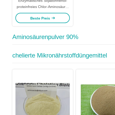
Enzymatisches Sojabohnenöl-
proteinfreies Chlor-Aminosäure-
Pulver 80
Beste Preis
Aminosäurenpulver 90%
chelierte Mikronährstoffdüngemittel