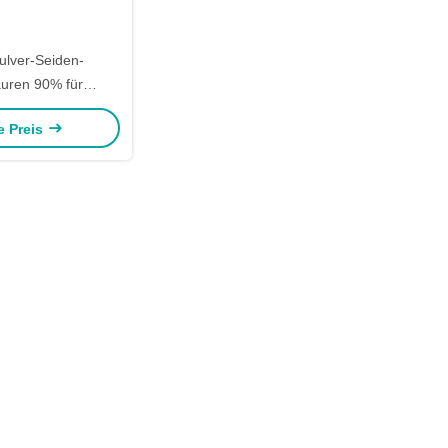
ulver-Seiden-
uren 90% für
hen Bestandteil
e Preis