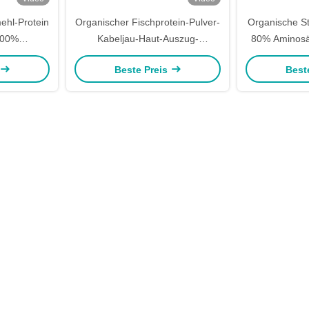
ehl-Protein
Organischer Fischprotein-Pulver-
Organische St
100%
Kabeljau-Haut-Auszug-
80% Aminosäu
ngemittel
landwirtschaftliches Düngemittel
Düngem
Beste Preis
Best
wasserlöslich