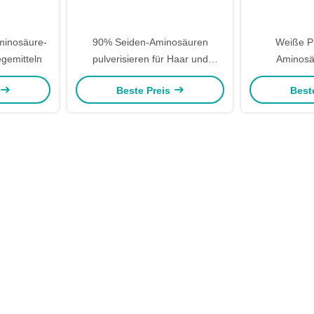
minosäure-
90% Seiden-Aminosäuren
Weiße P
gemitteln
pulverisieren für Haar und
Aminosä
Hautpflege
kosmetisc
Beste Preis
Best