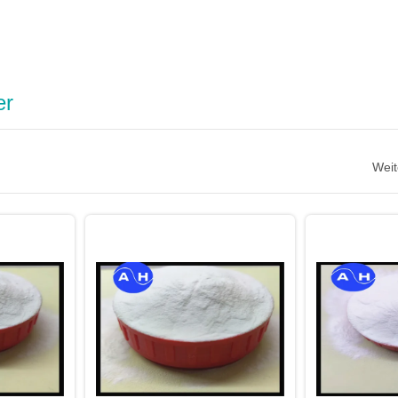
er
Weit