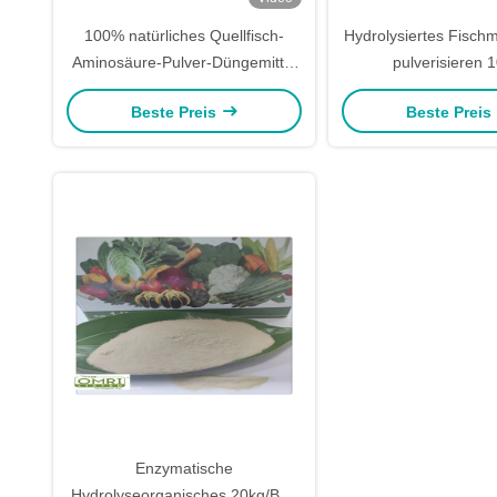
100% natürliches Quellfisch-
Hydrolysiertes Fischm
Aminosäure-Pulver-Düngemittel
pulverisieren 
12-0-0 wasserlöslich
wasserlösliches Dü
Beste Preis
Beste Preis
Enzymatische
Hydrolyseorganisches 20kg/Bag