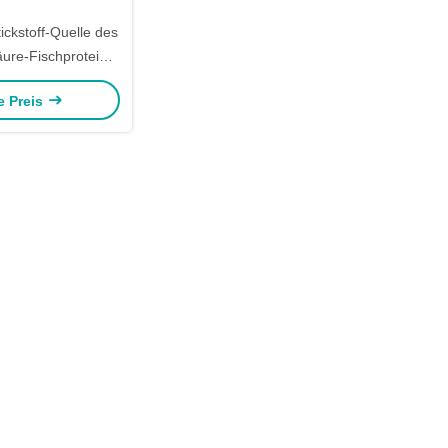
ickstoff-Quelle des
re-Fischprotein-
ittel-14-0-0
e Preis