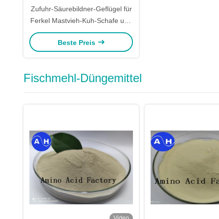
Zufuhr-Säurebildner-Geflügel für
Ferkel Mastvieh-Kuh-Schafe und
andere Tiere
Beste Preis
Fischmehl-Düngemittel
Video