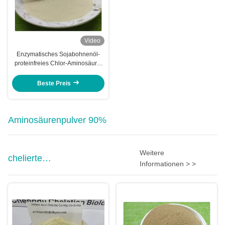
Video
Enzymatisches Sojabohnenöl-
proteinfreies Chlor-Aminosäure-
Pulver 80
Beste Preis
Aminosäurenpulver 90%
Weitere
chelierte
Informationen > >
Mikronährstoffdüngemittel