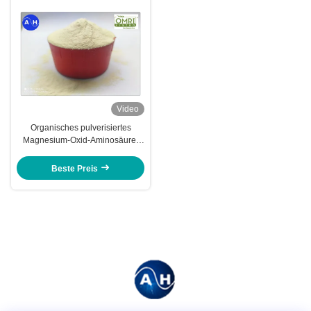
Video
Organisches pulverisiertes
Magnesium-Oxid-Aminosäure-
Chelate für das Obstbaum-
Pflanzen
Beste Preis