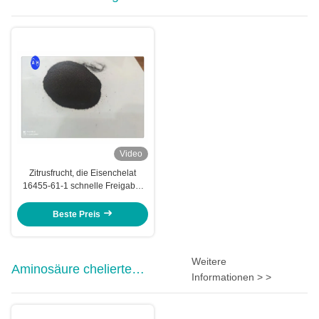
Video
Zitrusfrucht, die Eisenchelat
16455-61-1 schnelle Freigabe-
F.E. Eddha pflanzt
Beste Preis
Weitere
Aminosäure chelierte
Informationen > >
Mineralien