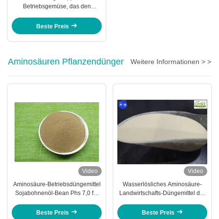
Betriebsgemüse, das den
Reifeprozeß des Obstes
verzögert
Beste Preis
Aminosäuren Pflanzendünger
Weitere Informationen > >
Video
Video
Aminosäure-Betriebsdüngemittel
Wasserlösliches Aminosäure-
Sojabohnenöl-Bean Phs 7,0 für
Landwirtschafts-Düngemittel der
Blatt- Spray
organischen Substanz 40%
Beste Preis
Beste Preis