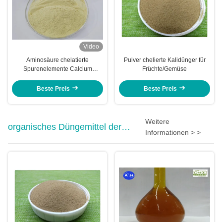
Video
Aminosäure chelatierte
Pulver chelierte Kalidünger für
Spurenelemente Calcium
Früchte/Gemüse
Magnesium Zink Bor Molybdän
Beste Preis
Beste Preis
Weitere
organisches Düngemittel der
Informationen > >
Aminosäure