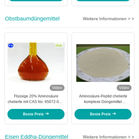
Obstbaumdüngemittel
Weitere Informationen > >
Video
Video
Flüssige 20% Aminosäure
Aminosäure-Peptid chelierte
chelierte mit CAS No. 65072-01-7
komplexe Düngemittel
für Obstbaum
Kaliumernten Npk
Beste Preis
Beste Preis
Eisen Eddha-Düngemittel
Weitere Informationen > >