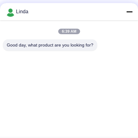
Soziale Medien
Linda
6:39 AM
Schnelle Kontaktaufnahme
Good day, what product are you looking for?
Tel.
86-136-99415698
E-Mail-Adresse
cdaohe88@aliyun.com
Anschrift
4-502, Allee No.8 Yingbin, Jinniu-Bezirk, Chengdu, Sichuan,
China
Datenschutzrichtlinie
|
Sitemap
China gut Qualität Aminosäure-Flüssigdünger Lieferant.