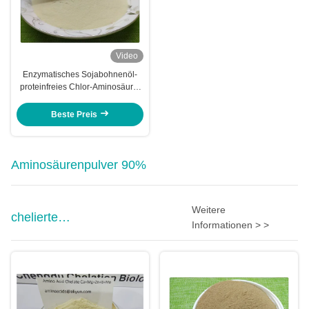
Video
Enzymatisches Sojabohnenöl-
proteinfreies Chlor-Aminosäure-
Pulver 80
Beste Preis
Aminosäurenpulver 90%
Weitere
chelierte
Informationen > >
Mikronährstoffdüngemittel