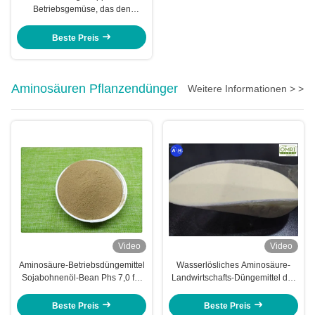
Betriebsgemüse, das den
Reifeprozeß des Obstes
verzögert
Beste Preis
Aminosäuren Pflanzendünger
Weitere Informationen > >
Video
Video
Aminosäure-Betriebsdüngemittel
Wasserlösliches Aminosäure-
Sojabohnenöl-Bean Phs 7,0 für
Landwirtschafts-Düngemittel der
Blatt- Spray
organischen Substanz 40%
Beste Preis
Beste Preis