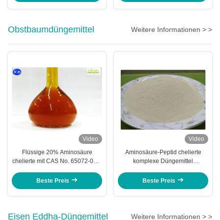
Obstbaumdüngemittel
Weitere Informationen > >
Video
Video
Flüssige 20% Aminosäure
Aminosäure-Peptid chelierte
chelierte mit CAS No. 65072-01-7
komplexe Düngemittel
für Obstbaum
Kaliumernten Npk
Beste Preis
Beste Preis
Eisen Eddha-Düngemittel
Weitere Informationen > >