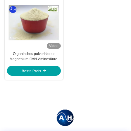
Video
Organisches pulverisiertes
Magnesium-Oxid-Aminosäure-
Chelate für das Obstbaum-
Pflanzen
Beste Preis