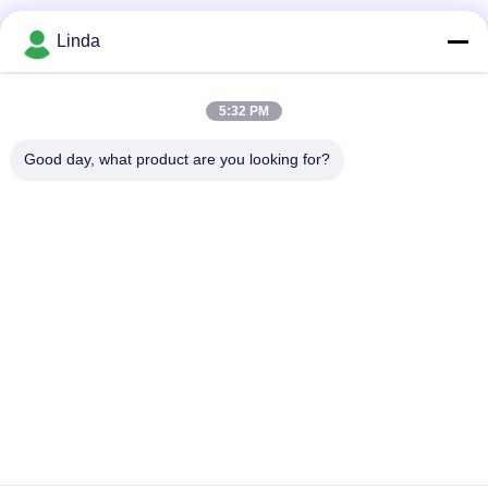
Soziale Medien
Linda
5:32 PM
Schnelle Kontaktaufnahme
Good day, what product are you looking for?
Tel.
86-136-99415698
E-Mail-Adresse
cdaohe88@aliyun.com
Anschrift
4-502, Allee No.8 Yingbin, Jinniu-Bezirk, Chengdu, Sichuan,
China
Datenschutzrichtlinie
|
Sitemap
China gut Qualität Aminosäure-Flüssigdünger Lieferant.