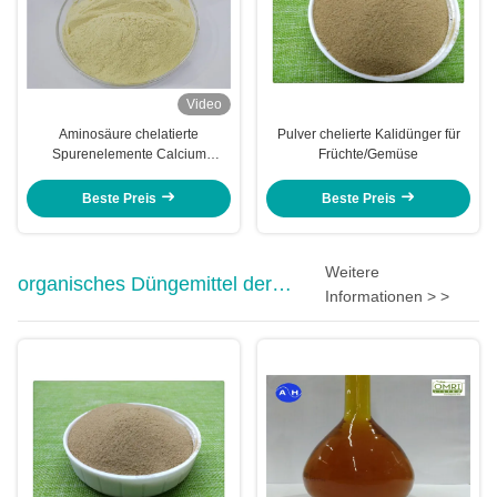
Video
Aminosäure chelatierte
Pulver chelierte Kalidünger für
Spurenelemente Calcium
Früchte/Gemüse
Magnesium Zink Bor Molybdän
Beste Preis
Beste Preis
Weitere
organisches Düngemittel der
Informationen > >
Aminosäure