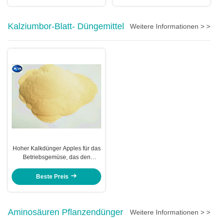
Kalziumbor-Blatt- Düngemittel
Weitere Informationen > >
Hoher Kalkdünger Apples für das
Betriebsgemüse, das den
Reifeprozeß des Obstes
verzögert
Beste Preis
Aminosäuren Pflanzendünger
Weitere Informationen > >