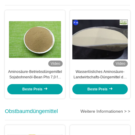
Video
Video
Aminosäure-Betriebsdüngemittel
Wasserlösliches Aminosäure-
Sojabohnenöl-Bean Phs 7,0 für
Landwirtschafts-Düngemittel der
Blatt- Spray
organischen Substanz 40%
Beste Preis
Beste Preis
Obstbaumdüngemittel
Weitere Informationen > >