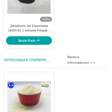
Video
Zitrusfrucht, die Eisenchelat
16455-61-1 schnelle Freigabe-
F.E. Eddha pflanzt
Beste Preis
Weitere
Aminosäure chelierte
Informationen > >
Mineralien