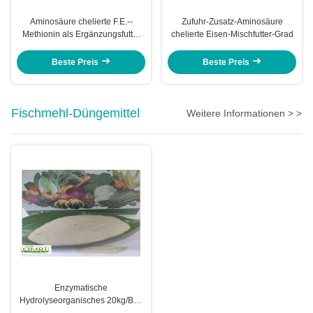
Aminosäure chelierte F.E.-‐
Zufuhr-Zusatz-Aminosäure
Methionin als Ergänzungsfutter
chelierte Eisen-Mischfutter-Grad
für Bratrost-Brust-Fleisch
Beste Preis
Beste Preis
Fischmehl-Düngemittel
Weitere Informationen > >
Enzymatische
Hydrolyseorganisches 20kg/Bag
Fischmehl-Düngemittel