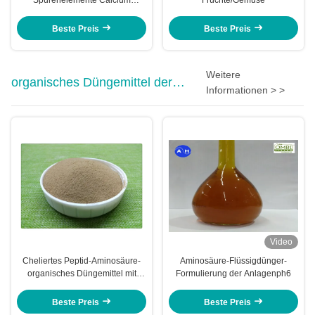
Spurenelemente Calcium
Früchte/Gemüse
Magnesium Zink Bor Molybdän
Beste Preis
Beste Preis
Weitere
organisches Düngemittel der
Informationen > >
Aminosäure
Video
Cheliertes Peptid-Aminosäure-
Aminosäure-Flüssigdünger-
organisches Düngemittel mit
Formulierung der Anlagenph6
nützlichen Bakterien
Beste Preis
Beste Preis