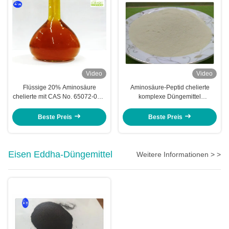
Video
Video
Flüssige 20% Aminosäure
Aminosäure-Peptid chelierte
chelierte mit CAS No. 65072-01-7
komplexe Düngemittel
für Obstbaum
Kaliumernten Npk
Beste Preis
Beste Preis
Eisen Eddha-Düngemittel
Weitere Informationen > >