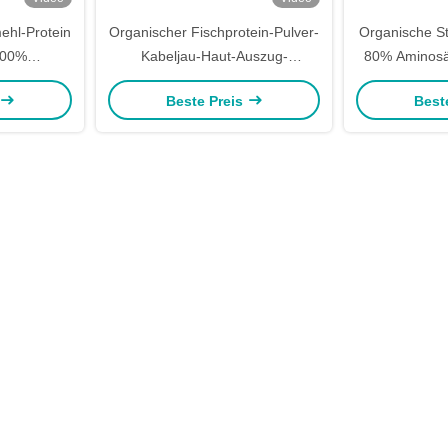
ehl-Protein
Organischer Fischprotein-Pulver-
Organische St
100%
Kabeljau-Haut-Auszug-
80% Aminosäu
ngemittel
landwirtschaftliches Düngemittel
Düngem
Beste Preis
Best
wasserlöslich