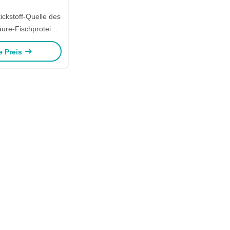
ickstoff-Quelle des
re-Fischprotein-
ittel-14-0-0
e Preis