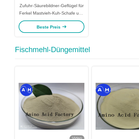
Zufuhr-Säurebildner-Geflügel für
Ferkel Mastvieh-Kuh-Schafe und
andere Tiere
Beste Preis
Fischmehl-Düngemittel
Video