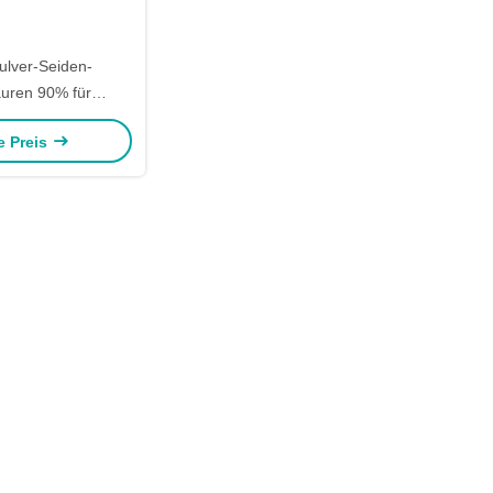
ulver-Seiden-
uren 90% für
hen Bestandteil
e Preis