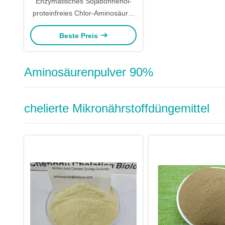
Enzymatisches Sojabohnenöl-
proteinfreies Chlor-Aminosäure-
Pulver 80
Beste Preis
Aminosäurenpulver 90%
chelierte Mikronährstoffdüngemittel