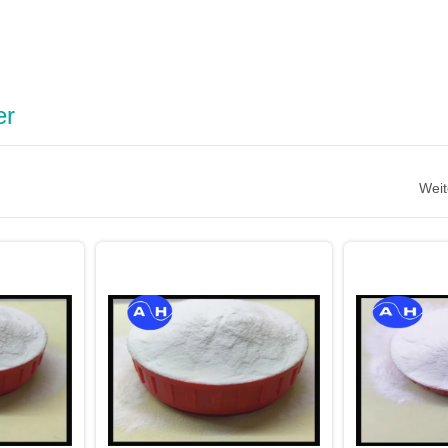
er
Weit