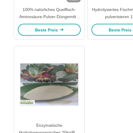
100% natürliches Quellfisch-
Hydrolysiertes Fischm
Aminosäure-Pulver-Düngemittel
pulverisieren 
12-0-0 wasserlöslich
wasserlösliches Dü
Beste Preis
Beste Preis
Enzymatische
Hydrolyseorganisches 20kg/Bag