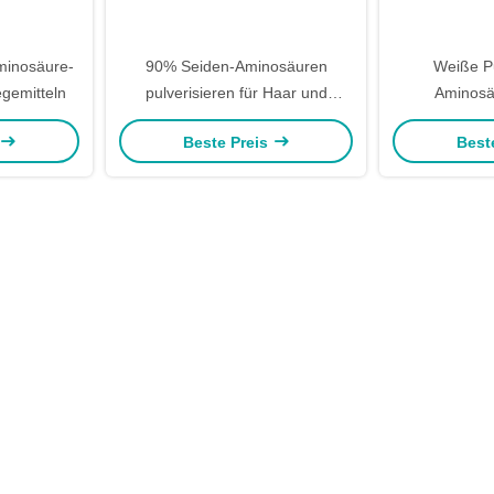
minosäure-
90% Seiden-Aminosäuren
Weiße P
gemitteln
pulverisieren für Haar und
Aminosä
Hautpflege
kosmetisc
Beste Preis
Best