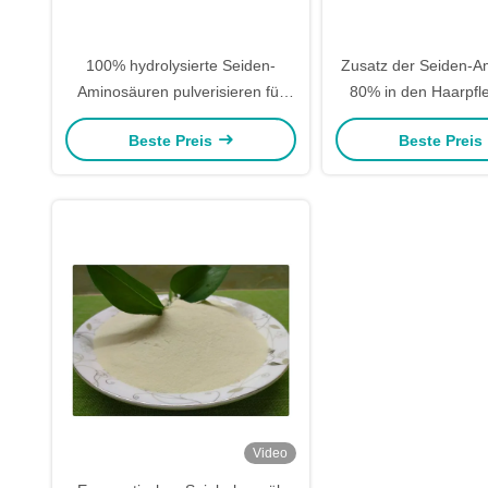
100% hydrolysierte Seiden-
Zusatz der Seiden-A
Aminosäuren pulverisieren für
80% in den Haarpfle
Hautpflege-Wesentlich-Zusatz
Beste Preis
Beste Preis
Video