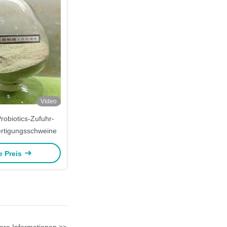
Video
robiotics-Zufuhr-
ertigungsschweine
e Preis