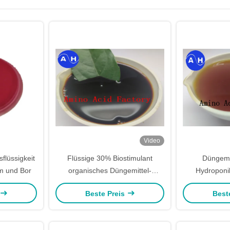
Video
lüssigkeit
Flüssige 30% Biostimulant
Düngemit
um und Bor
organisches Düngemittel-
Hydroponi
Aminofabrik der Aminosäure-
Aminos
Beste Preis
Best