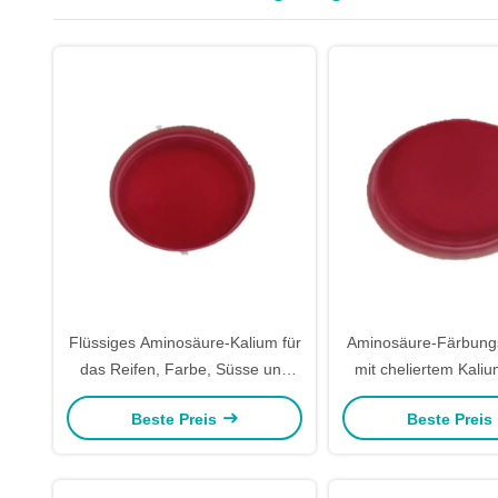
Flüssiges Aminosäure-Kalium für
Aminosäure-Färbungsf
das Reifen, Farbe, Süsse und
mit cheliertem Kali
alle gewürzte Frucht
Beste Preis
Beste Preis