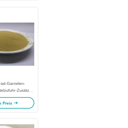
rad-Garnelen-
telzufuhr-Zusätze
 Aquarium
e Preis