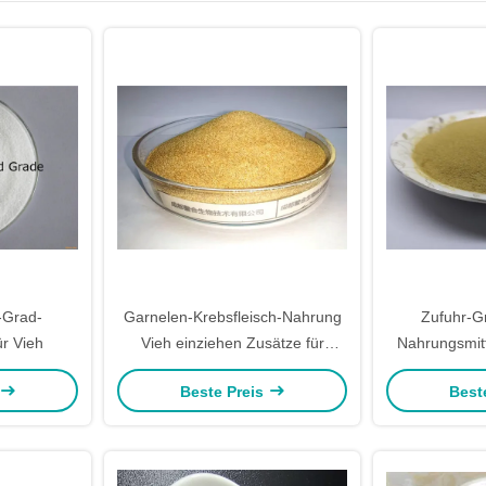
-Grad-
Garnelen-Krebsfleisch-Nahrung
Zufuhr-G
ür Vieh
Vieh einziehen Zusätze für
Nahrungsmit
Züchtung
für
Beste Preis
Best