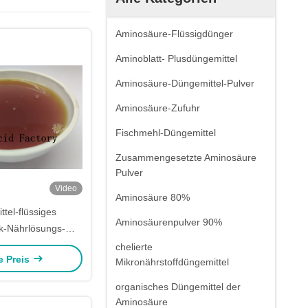
Aminosäure-Flüssigdünger
Aminoblatt- Plusdüngemittel
Aminosäure-Düngemittel-Pulver
Aminosäure-Zufuhr
Fischmehl-Düngemittel
Zusammengesetzte Aminosäure
Pulver
Video
Aminosäure 80%
tel-flüssiges
Aminosäurenpulver 90%
k-Nährlösungs-
äure-Enzym
chelierte
e Preis
Mikronährstoffdüngemittel
organisches Düngemittel der
Aminosäure