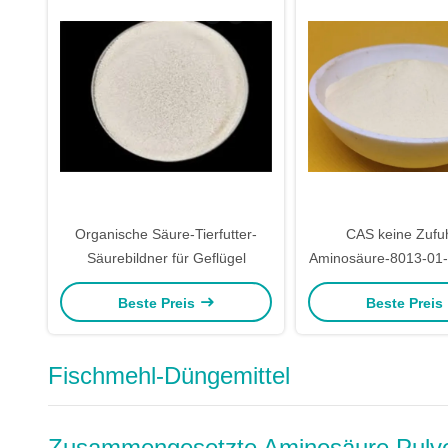
Organische Säure-Tierfutter-
CAS keine Zufu
Säurebildner für Geflügel
Aminosäure-8013-01-
Methionin-Aminosäur
Beste Preis
Beste Preis
Fischmehl-Düngemittel
Zusammengesetzte Aminosäure Pulv