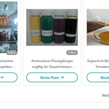
Video
Video
anisches
Aminosäure-Flüssigdünger
Sojaschrot-Be
eptides-
ungiftig für Gewächshaus-
Tomaten
it für das
Gemüse
Flüssigdünge
Beste Preis
Best
en
Weit