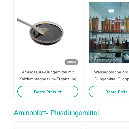
Video
Aminosäure-Düngemittel mit
Wasserlösliche org
Kalziummagnesium-Ergänzung
Düngemittel Oligop
Aminosäure-Flüssigke
Beste Preis
Beste Preis
Kohl-Pflanz
Aminoblatt- Plusdüngemittel