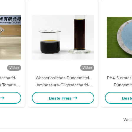
Video
Video
accharid-
Wasserlösliches Düngemittel-
PH4-6 erntet
s Tomaten-
Aminosäure-Oligosaccharid-
Düngemitt
en
Peptid für Tomaten-Ernten
Beste Preis
Best
Weit