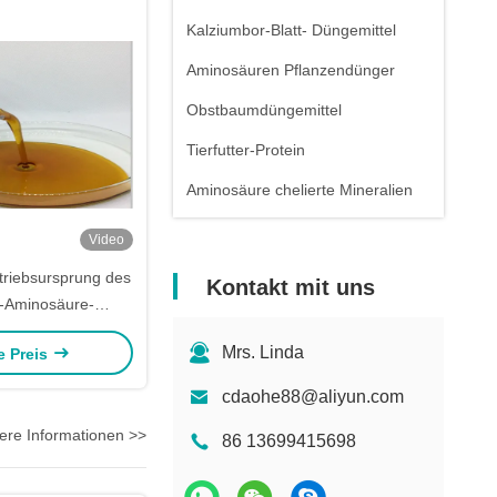
Kalziumbor-Blatt- Düngemittel
Aminosäuren Pflanzendünger
Obstbaumdüngemittel
Tierfutter-Protein
Aminosäure chelierte Mineralien
Video
triebsursprung des
Kontakt mit uns
-Aminosäure-
r-50% organischer
Mrs. Linda
e Preis
cdaohe88@aliyun.com
ere Informationen >>
86 13699415698