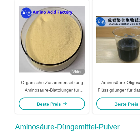
Video
Organische Zusammensetzung
Aminosäure-Oligos
Aminosäure-Blattdünger für
Flüssigdünger für da
Gemüseanlagen
Blatt- Sprüh
Beste Preis
Beste Preis
Aminosäure-Düngemittel-Pulver