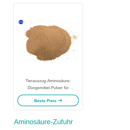
Tierauszug-Aminosäure-
Düngemittel-Pulver für
Betriebsammoniumchlorid-Art
Beste Preis
Aminosäure-Zufuhr