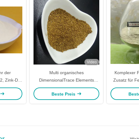
Video
hr der
Multi organisches
Komplexer P
2, Zink-DL-
DimensionalTrace Elements
Zusatz für F
e cheliert
Amino Acid Feed für
Beste Preis
Best
Fertigungsschweine
er